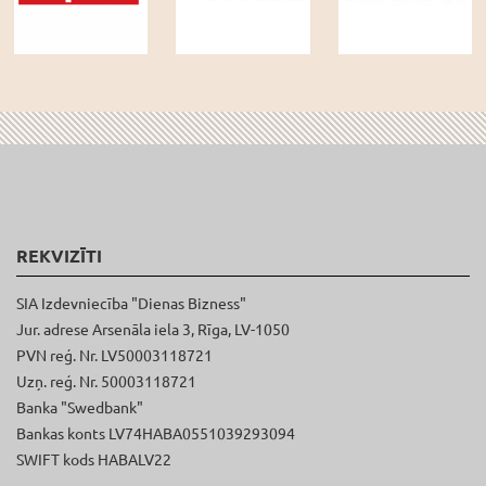
REKVIZĪTI
SIA Izdevniecība "Dienas Bizness"
Jur. adrese Arsenāla iela 3, Rīga, LV-1050
PVN reģ. Nr. LV50003118721
Uzņ. reģ. Nr. 50003118721
Banka "Swedbank"
Bankas konts LV74HABA0551039293094
SWIFT kods HABALV22