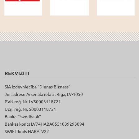
REKVIZĪTI
SIA Izdevniecība "Dienas Bizness"
Jur. adrese Arsenāla iela 3, Rīga, LV-1050
PVN reģ. Nr. LV50003118721
Uzņ. reģ. Nr. 50003118721
Banka "Swedbank"
Bankas konts LV74HABA0551039293094
SWIFT kods HABALV22