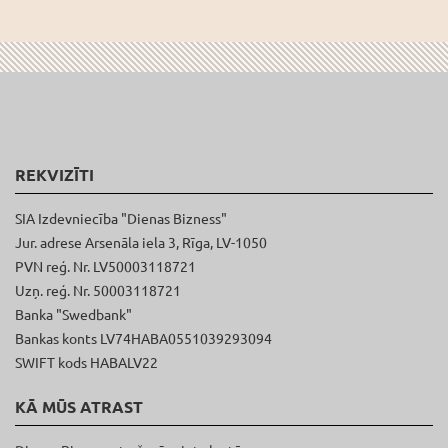
REKVIZĪTI
SIA Izdevniecība "Dienas Bizness"
Jur. adrese Arsenāla iela 3, Rīga, LV-1050
PVN reģ. Nr. LV50003118721
Uzņ. reģ. Nr. 50003118721
Banka "Swedbank"
Bankas konts LV74HABA0551039293094
SWIFT kods HABALV22
KĀ MŪS ATRAST