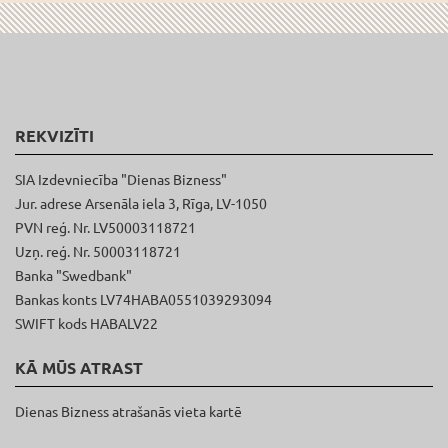
REKVIZĪTI
SIA Izdevniecība "Dienas Bizness"
Jur. adrese Arsenāla iela 3, Rīga, LV-1050
PVN reģ. Nr. LV50003118721
Uzņ. reģ. Nr. 50003118721
Banka "Swedbank"
Bankas konts LV74HABA0551039293094
SWIFT kods HABALV22
KĀ MŪS ATRAST
Dienas Bizness atrašanās vieta kartē