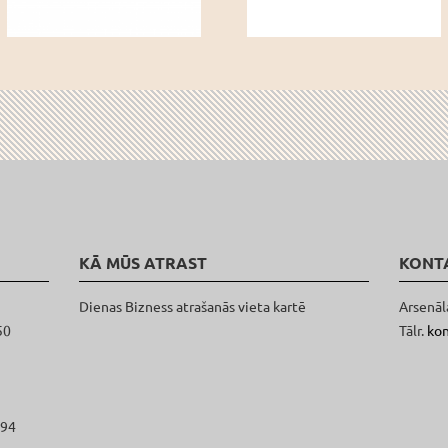
KĀ MŪS ATRAST
KONT
Dienas Bizness atrašanās vieta kartē
Arsenāl
50
Tālr.
ko
094