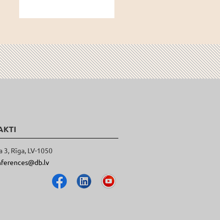
AKTI
a 3, Rīga, LV-1050
nferences@db.lv