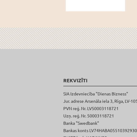
REKVIZĪTI
SIA Izdevniecība "Dienas Bizness"
Jur. adrese Arsenāla iela 3, Rīga, LV-10
PVN reģ. Nr. LV50003118721
Uzņ. reģ. Nr. 50003118721
Banka "Swedbank"
Bankas konts LV74HABA0551039293