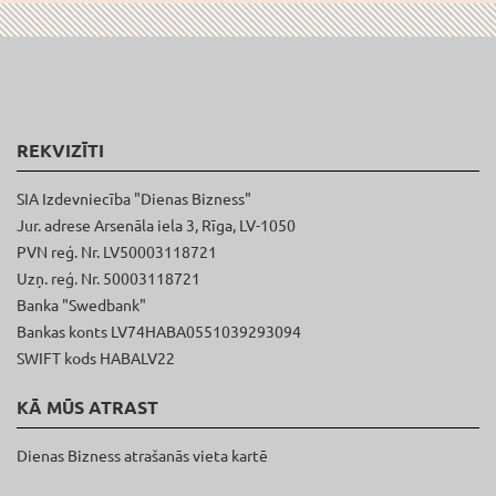
REKVIZĪTI
SIA Izdevniecība "Dienas Bizness"
Jur. adrese Arsenāla iela 3, Rīga, LV-1050
PVN reģ. Nr. LV50003118721
Uzņ. reģ. Nr. 50003118721
Banka "Swedbank"
Bankas konts LV74HABA0551039293094
SWIFT kods HABALV22
KĀ MŪS ATRAST
Dienas Bizness atrašanās vieta kartē