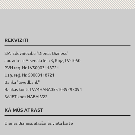
REKVIZĪTI
SIA Izdevniecība "Dienas Bizness"
Jur. adrese Arsenāla iela 3, Rīga, LV-1050
PVN reģ. Nr. LV50003118721
Uzņ. reģ. Nr. 50003118721
Banka "Swedbank"
Bankas konts LV74HABA0551039293094
SWIFT kods HABALV22
KĀ MŪS ATRAST
Dienas Bizness atrašanās vieta kartē