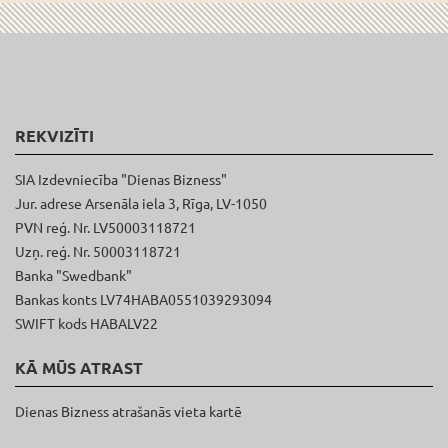
REKVIZĪTI
SIA Izdevniecība "Dienas Bizness"
Jur. adrese Arsenāla iela 3, Rīga, LV-1050
PVN reģ. Nr. LV50003118721
Uzņ. reģ. Nr. 50003118721
Banka "Swedbank"
Bankas konts LV74HABA0551039293094
SWIFT kods HABALV22
KĀ MŪS ATRAST
Dienas Bizness atrašanās vieta kartē