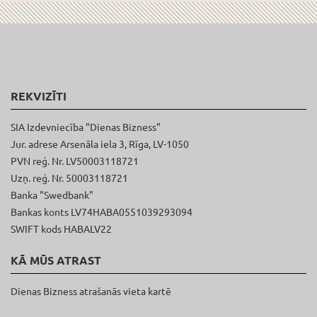
REKVIZĪTI
SIA Izdevniecība "Dienas Bizness"
Jur. adrese Arsenāla iela 3, Rīga, LV-1050
PVN reģ. Nr. LV50003118721
Uzņ. reģ. Nr. 50003118721
Banka "Swedbank"
Bankas konts LV74HABA0551039293094
SWIFT kods HABALV22
KĀ MŪS ATRAST
Dienas Bizness atrašanās vieta kartē