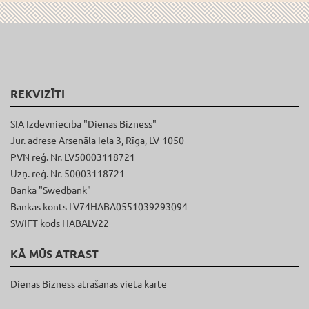
REKVIZĪTI
SIA Izdevniecība "Dienas Bizness"
Jur. adrese Arsenāla iela 3, Rīga, LV-1050
PVN reģ. Nr. LV50003118721
Uzņ. reģ. Nr. 50003118721
Banka "Swedbank"
Bankas konts LV74HABA0551039293094
SWIFT kods HABALV22
KĀ MŪS ATRAST
Dienas Bizness atrašanās vieta kartē