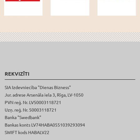
REKVIZĪTI
SIA Izdevniecība "Dienas Bizness"
Jur. adrese Arsenāla iela 3, Rīga, LV-1050
PVN reģ. Nr. LV50003118721
Uzņ. reģ. Nr. 50003118721
Banka "Swedbank"
Bankas konts LV74HABA0551039293094
SWIFT kods HABALV22