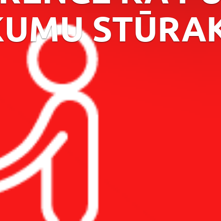
RKUMU STŪRA