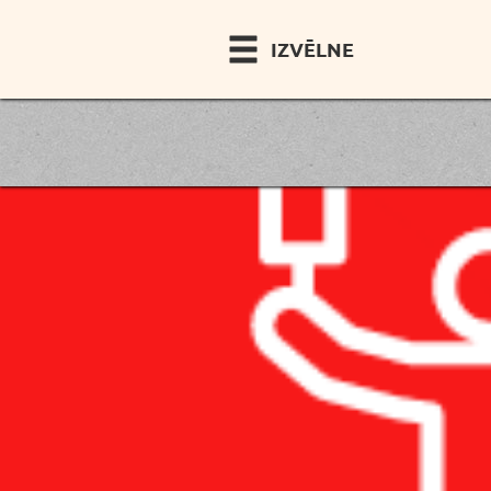
IZVĒLNE