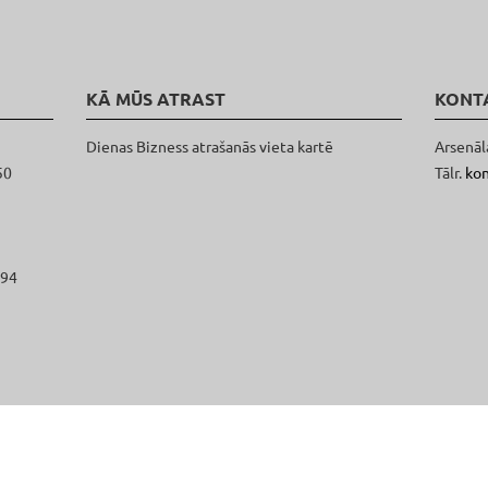
KĀ MŪS ATRAST
KONT
Dienas Bizness atrašanās vieta kartē
Arsenāl
50
Tālr.
ko
094