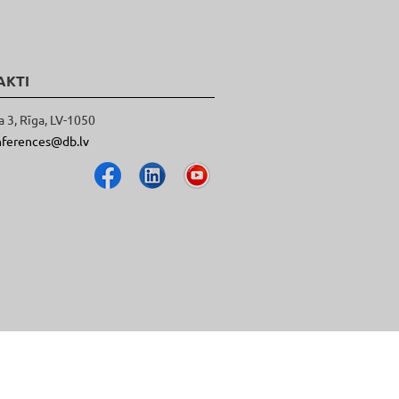
AKTI
a 3, Rīga, LV-1050
nferences@db.lv