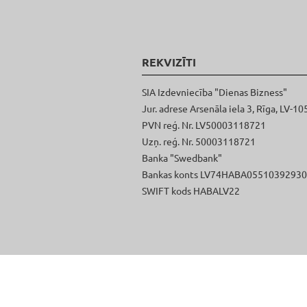
REKVIZĪTI
SIA Izdevniecība "Dienas Bizness"
Jur. adrese Arsenāla iela 3, Rīga, LV-10
PVN reģ. Nr. LV50003118721
Uzņ. reģ. Nr. 50003118721
Banka "Swedbank"
Bankas konts LV74HABA0551039293
SWIFT kods HABALV22