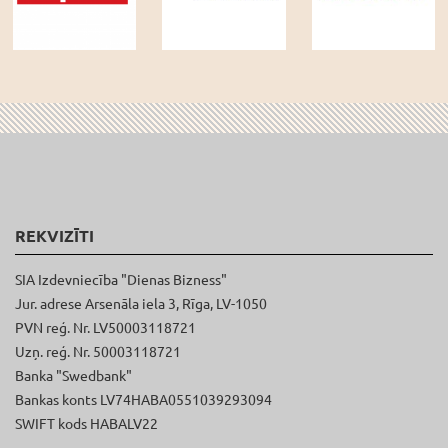
REKVIZĪTI
SIA Izdevniecība "Dienas Bizness"
Jur. adrese Arsenāla iela 3, Rīga, LV-1050
PVN reģ. Nr. LV50003118721
Uzņ. reģ. Nr. 50003118721
Banka "Swedbank"
Bankas konts LV74HABA0551039293094
SWIFT kods HABALV22