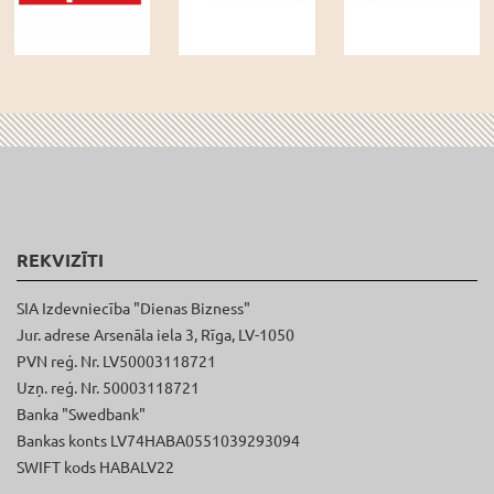
REKVIZĪTI
SIA Izdevniecība "Dienas Bizness"
Jur. adrese Arsenāla iela 3, Rīga, LV-1050
PVN reģ. Nr. LV50003118721
Uzņ. reģ. Nr. 50003118721
Banka "Swedbank"
Bankas konts LV74HABA0551039293094
SWIFT kods HABALV22