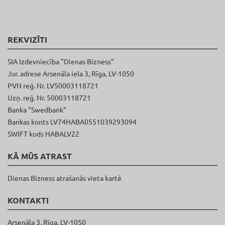
REKVIZĪTI
SIA Izdevniecība "Dienas Bizness"
Jur. adrese Arsenāla iela 3, Rīga, LV-1050
PVN reģ. Nr. LV50003118721
Uzņ. reģ. Nr. 50003118721
Banka "Swedbank"
Bankas konts LV74HABA0551039293094
SWIFT kods HABALV22
KĀ MŪS ATRAST
Dienas Bizness atrašanās vieta kartē
KONTAKTI
Arsenāla 3, Rīga, LV-1050