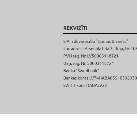
REKVIZĪTI
SIA Izdevniecība "Dienas Bizness"
Jur. adrese Arsenāla iela 3, Rīga, LV-10
PVN reģ. Nr. LV50003118721
Uzņ. reģ. Nr. 50003118721
Banka "Swedbank"
Bankas konts LV74HABA0551039293
SWIFT kods HABALV22