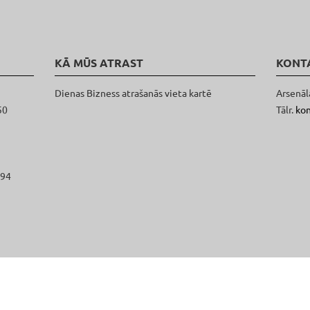
KĀ MŪS ATRAST
KONT
Dienas Bizness atrašanās vieta kartē
Arsenāl
50
Tālr.
ko
094