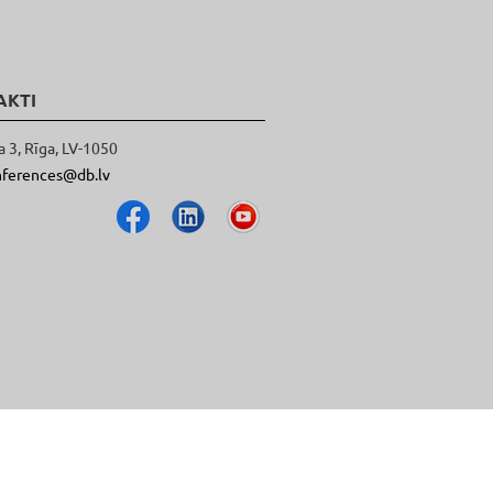
AKTI
a 3, Rīga, LV-1050
nferences@db.lv