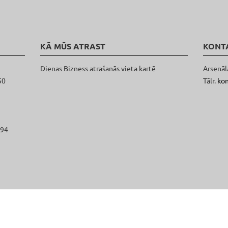
KĀ MŪS ATRAST
KONT
Dienas Bizness atrašanās vieta kartē
Arsenāl
50
Tālr.
ko
094