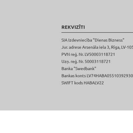
REKVIZĪTI
SIA Izdevniecība "Dienas Bizness"
Jur. adrese Arsenāla iela 3, Rīga, LV-10
PVN reģ. Nr. LV50003118721
Uzņ. reģ. Nr. 50003118721
Banka "Swedbank"
Bankas konts LV74HABA0551039293
SWIFT kods HABALV22