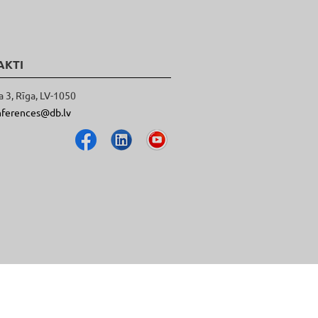
AKTI
a 3, Rīga, LV-1050
nferences@db.lv