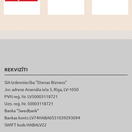
REKVIZĪTI
SIA Izdevniecība "Dienas Bizness"
Jur. adrese Arsenāla iela 3, Rīga, LV-1050
PVN reģ. Nr. LV50003118721
Uzņ. reģ. Nr. 50003118721
Banka "Swedbank"
Bankas konts LV74HABA0551039293094
SWIFT kods HABALV22