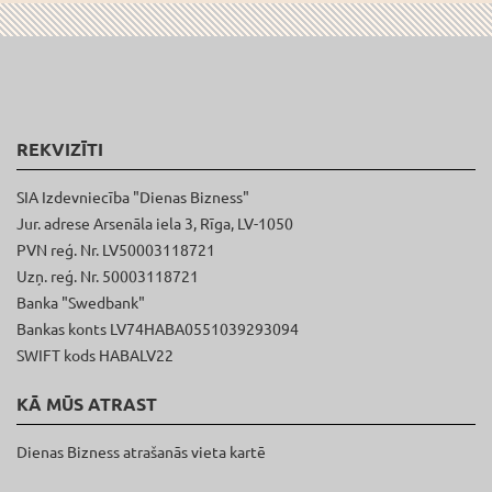
REKVIZĪTI
SIA Izdevniecība "Dienas Bizness"
Jur. adrese Arsenāla iela 3, Rīga, LV-1050
PVN reģ. Nr. LV50003118721
Uzņ. reģ. Nr. 50003118721
Banka "Swedbank"
Bankas konts LV74HABA0551039293094
SWIFT kods HABALV22
KĀ MŪS ATRAST
Dienas Bizness atrašanās vieta kartē