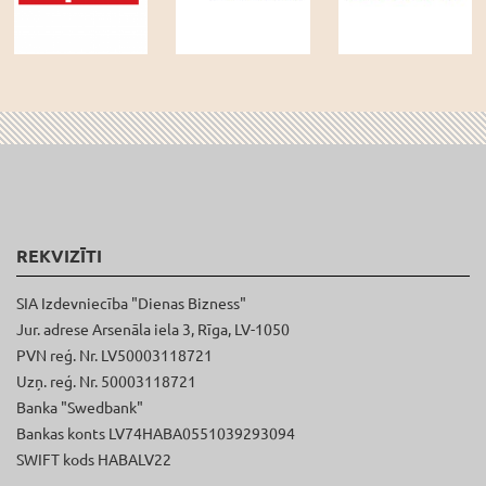
REKVIZĪTI
SIA Izdevniecība "Dienas Bizness"
Jur. adrese Arsenāla iela 3, Rīga, LV-1050
PVN reģ. Nr. LV50003118721
Uzņ. reģ. Nr. 50003118721
Banka "Swedbank"
Bankas konts LV74HABA0551039293094
SWIFT kods HABALV22