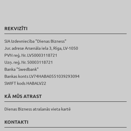
REKVIZĪTI
SIA Izdevniecība "Dienas Bizness"
Jur. adrese Arsenāla iela 3, Rīga, LV-1050
PVN reģ. Nr. LV50003118721
Uzņ. reģ. Nr. 50003118721
Banka "Swedbank"
Bankas konts LV74HABA0551039293094
SWIFT kods HABALV22
KĀ MŪS ATRAST
Dienas Bizness atrašanās vieta kartē
KONTAKTI