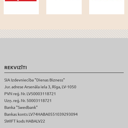
REKVIZĪTI
SIA Izdevniecība "Dienas Bizness"
Jur. adrese Arsenāla iela 3, Rīga, LV-1050
PVN reģ. Nr. LV50003118721
Uzņ. reģ. Nr. 50003118721
Banka "Swedbank"
Bankas konts LV74HABA0551039293094
SWIFT kods HABALV22