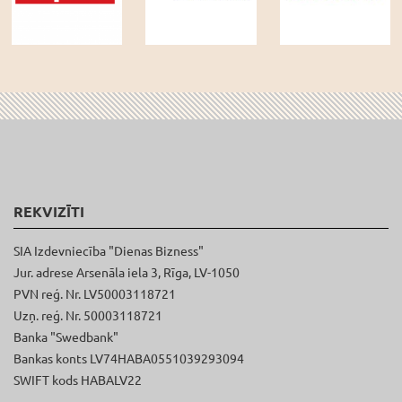
REKVIZĪTI
SIA Izdevniecība "Dienas Bizness"
Jur. adrese Arsenāla iela 3, Rīga, LV-1050
PVN reģ. Nr. LV50003118721
Uzņ. reģ. Nr. 50003118721
Banka "Swedbank"
Bankas konts LV74HABA0551039293094
SWIFT kods HABALV22