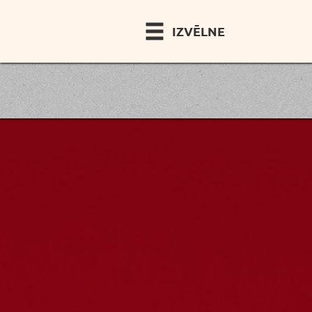
IZVĒLNE