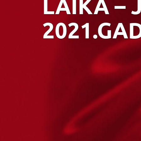
LAIKĀ – 
2021.GA