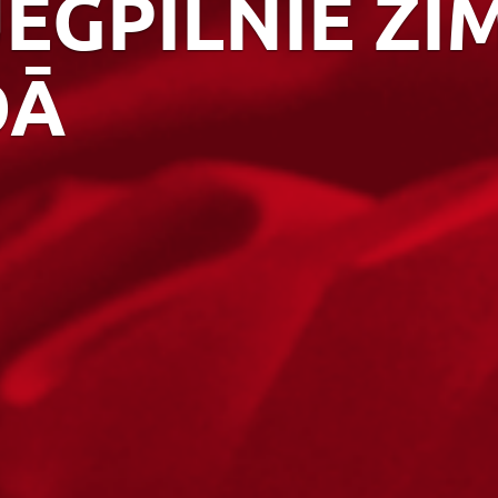
JĒGPILNIE ZĪ
DĀ