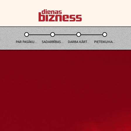
PAR PASĀKU...
SADARBĪBAS...
DARBA KĀRT...
PIETEIKUMA...