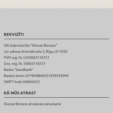
REKVIZĪTI
SIA Izdevniecība "Dienas Bizness"
Jur. adrese Arsenāla iela 3, Rīga, LV-1050
PVN reģ. Nr. LV50003118721
Uzņ. reģ. Nr. 50003118721
Banka "Swedbank"
Bankas konts LV74HABA0551039293094
SWIFT kods HABALV22
KĀ MŪS ATRAST
Dienas Bizness atrašanās vieta kartē