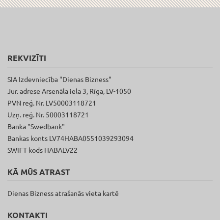
REKVIZĪTI
SIA Izdevniecība "Dienas Bizness"
Jur. adrese Arsenāla iela 3, Rīga, LV-1050
PVN reģ. Nr. LV50003118721
Uzņ. reģ. Nr. 50003118721
Banka "Swedbank"
Bankas konts LV74HABA0551039293094
SWIFT kods HABALV22
KĀ MŪS ATRAST
Dienas Bizness atrašanās vieta kartē
KONTAKTI