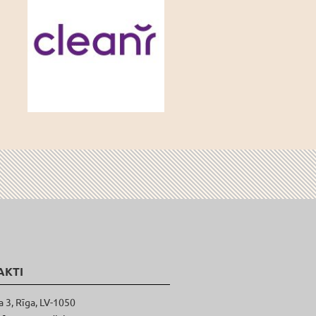
AKTI
a 3, Rīga, LV-1050