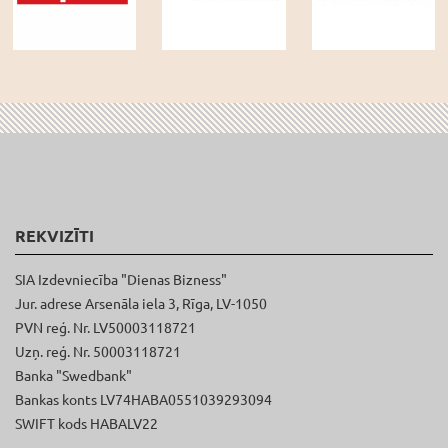
REKVIZĪTI
SIA Izdevniecība "Dienas Bizness"
Jur. adrese Arsenāla iela 3, Rīga, LV-1050
PVN reģ. Nr. LV50003118721
Uzņ. reģ. Nr. 50003118721
Banka "Swedbank"
Bankas konts LV74HABA0551039293094
SWIFT kods HABALV22