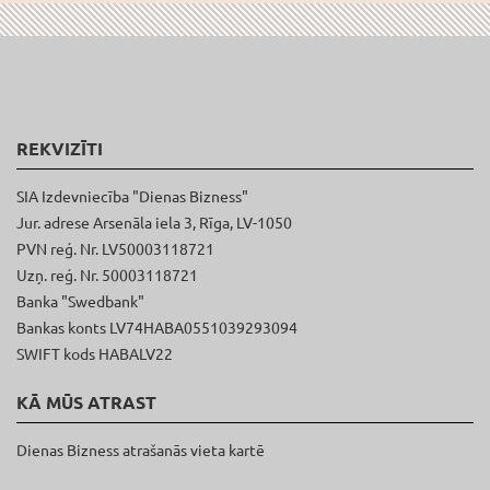
REKVIZĪTI
SIA Izdevniecība "Dienas Bizness"
Jur. adrese Arsenāla iela 3, Rīga, LV-1050
PVN reģ. Nr. LV50003118721
Uzņ. reģ. Nr. 50003118721
Banka "Swedbank"
Bankas konts LV74HABA0551039293094
SWIFT kods HABALV22
KĀ MŪS ATRAST
Dienas Bizness atrašanās vieta kartē