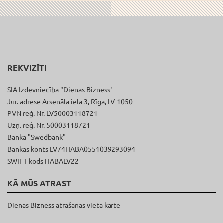
REKVIZĪTI
SIA Izdevniecība "Dienas Bizness"
Jur. adrese Arsenāla iela 3, Rīga, LV-1050
PVN reģ. Nr. LV50003118721
Uzņ. reģ. Nr. 50003118721
Banka "Swedbank"
Bankas konts LV74HABA0551039293094
SWIFT kods HABALV22
KĀ MŪS ATRAST
Dienas Bizness atrašanās vieta kartē