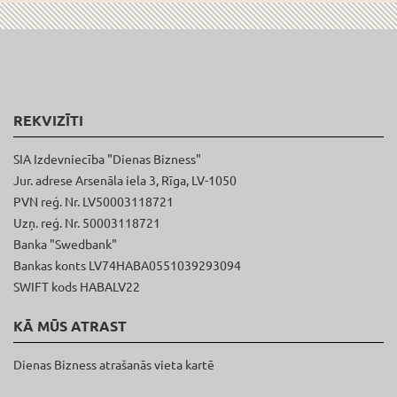
REKVIZĪTI
SIA Izdevniecība "Dienas Bizness"
Jur. adrese Arsenāla iela 3, Rīga, LV-1050
PVN reģ. Nr. LV50003118721
Uzņ. reģ. Nr. 50003118721
Banka "Swedbank"
Bankas konts LV74HABA0551039293094
SWIFT kods HABALV22
KĀ MŪS ATRAST
Dienas Bizness atrašanās vieta kartē