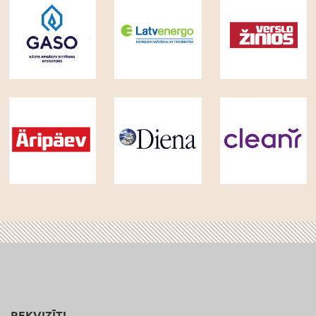
REKVIZĪTI