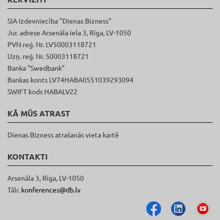
SIA Izdevniecība "Dienas Bizness"
Jur. adrese Arsenāla iela 3, Rīga, LV-1050
PVN reģ. Nr. LV50003118721
Uzņ. reģ. Nr. 50003118721
Banka "Swedbank"
Bankas konts LV74HABA0551039293094
SWIFT kods HABALV22
KĀ MŪS ATRAST
Dienas Bizness atrašanās vieta kartē
KONTAKTI
Arsenāla 3, Rīga, LV-1050
Tālr.
konferences@db.lv