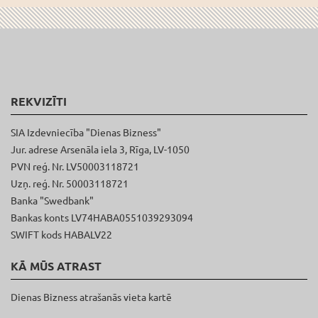
REKVIZĪTI
SIA Izdevniecība "Dienas Bizness"
Jur. adrese Arsenāla iela 3, Rīga, LV-1050
PVN reģ. Nr. LV50003118721
Uzņ. reģ. Nr. 50003118721
Banka "Swedbank"
Bankas konts LV74HABA0551039293094
SWIFT kods HABALV22
KĀ MŪS ATRAST
Dienas Bizness atrašanās vieta kartē