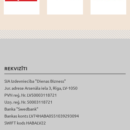
REKVIZĪTI
SIA Izdevniecība "Dienas Bizness"
Jur. adrese Arsenāla iela 3, Rīga, LV-1050
PVN reģ. Nr. LV50003118721
Uzņ. reģ. Nr. 50003118721
Banka "Swedbank"
Bankas konts LV74HABA0551039293094
SWIFT kods HABALV22