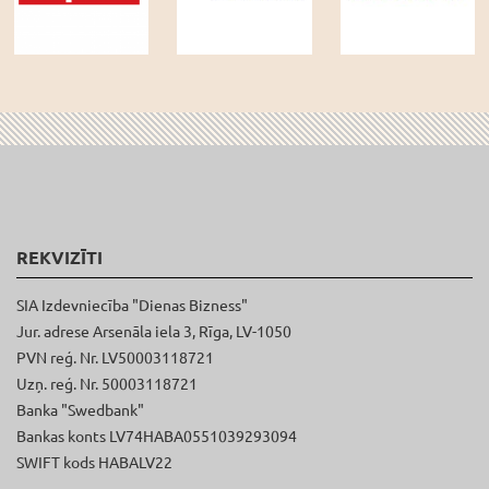
REKVIZĪTI
SIA Izdevniecība "Dienas Bizness"
Jur. adrese Arsenāla iela 3, Rīga, LV-1050
PVN reģ. Nr. LV50003118721
Uzņ. reģ. Nr. 50003118721
Banka "Swedbank"
Bankas konts LV74HABA0551039293094
SWIFT kods HABALV22