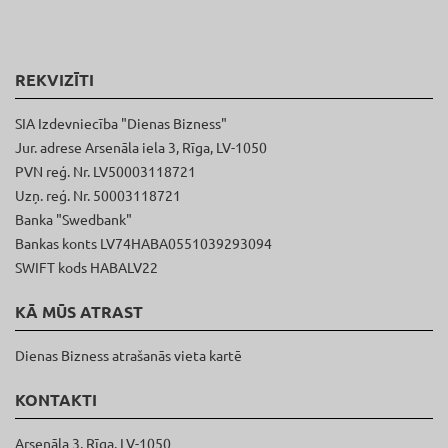
REKVIZĪTI
SIA Izdevniecība "Dienas Bizness"
Jur. adrese Arsenāla iela 3, Rīga, LV-1050
PVN reģ. Nr. LV50003118721
Uzņ. reģ. Nr. 50003118721
Banka "Swedbank"
Bankas konts LV74HABA0551039293094
SWIFT kods HABALV22
KĀ MŪS ATRAST
Dienas Bizness atrašanās vieta kartē
KONTAKTI
Arsenāla 3, Rīga, LV-1050