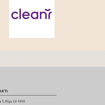
AKTI
a 3, Rīga, LV-1050