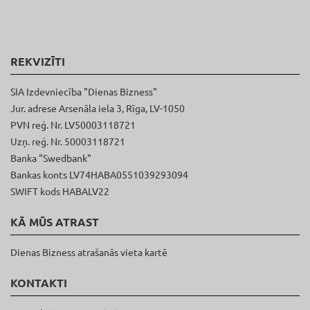
REKVIZĪTI
SIA Izdevniecība "Dienas Bizness"
Jur. adrese Arsenāla iela 3, Rīga, LV-1050
PVN reģ. Nr. LV50003118721
Uzņ. reģ. Nr. 50003118721
Banka "Swedbank"
Bankas konts LV74HABA0551039293094
SWIFT kods HABALV22
KĀ MŪS ATRAST
Dienas Bizness atrašanās vieta kartē
KONTAKTI