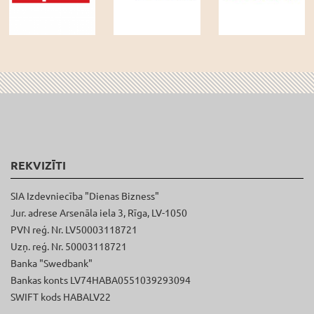
REKVIZĪTI
SIA Izdevniecība "Dienas Bizness"
Jur. adrese Arsenāla iela 3, Rīga, LV-1050
PVN reģ. Nr. LV50003118721
Uzņ. reģ. Nr. 50003118721
Banka "Swedbank"
Bankas konts LV74HABA0551039293094
SWIFT kods HABALV22