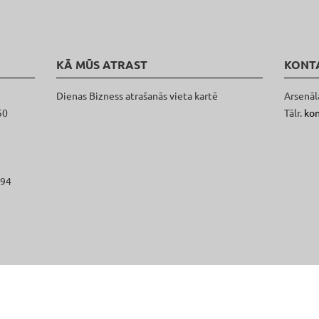
KĀ MŪS ATRAST
KONT
Dienas Bizness atrašanās vieta kartē
Arsenāl
50
Tālr.
ko
094