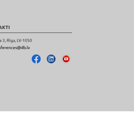
AKTI
a 3, Rīga, LV-1050
nferences@db.lv