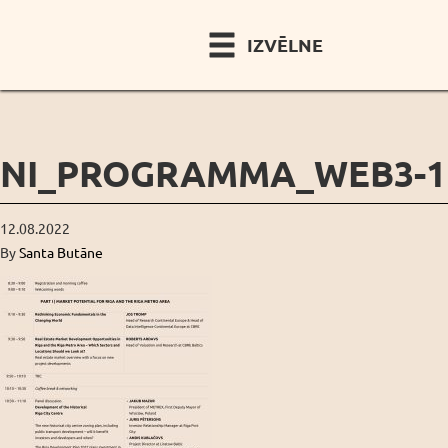
IZVĒLNE
NI_PROGRAMMA_WEB3-1
12.08.2022
By
Santa Butāne