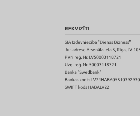
REKVIZĪTI
SIA Izdevniecība "Dienas Bizness"
Jur. adrese Arsenāla iela 3, Rīga, LV-10
PVN reģ. Nr. LV50003118721
Uzņ. reģ. Nr. 50003118721
Banka "Swedbank"
Bankas konts LV74HABA0551039293
SWIFT kods HABALV22