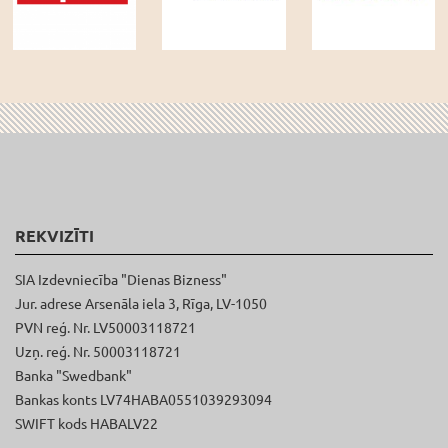
REKVIZĪTI
SIA Izdevniecība "Dienas Bizness"
Jur. adrese Arsenāla iela 3, Rīga, LV-1050
PVN reģ. Nr. LV50003118721
Uzņ. reģ. Nr. 50003118721
Banka "Swedbank"
Bankas konts LV74HABA0551039293094
SWIFT kods HABALV22