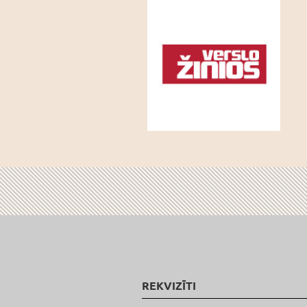
REKVIZĪTI