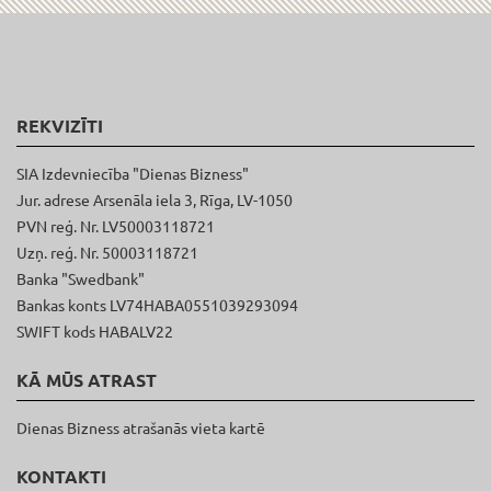
REKVIZĪTI
SIA Izdevniecība "Dienas Bizness"
Jur. adrese Arsenāla iela 3, Rīga, LV-1050
PVN reģ. Nr. LV50003118721
Uzņ. reģ. Nr. 50003118721
Banka "Swedbank"
Bankas konts LV74HABA0551039293094
SWIFT kods HABALV22
KĀ MŪS ATRAST
Dienas Bizness atrašanās vieta kartē
KONTAKTI