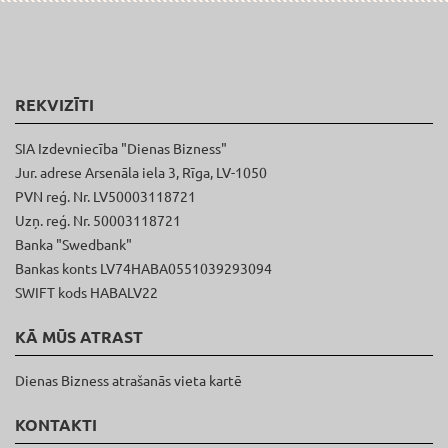
REKVIZĪTI
SIA Izdevniecība "Dienas Bizness"
Jur. adrese Arsenāla iela 3, Rīga, LV-1050
PVN reģ. Nr. LV50003118721
Uzņ. reģ. Nr. 50003118721
Banka "Swedbank"
Bankas konts LV74HABA0551039293094
SWIFT kods HABALV22
KĀ MŪS ATRAST
Dienas Bizness atrašanās vieta kartē
KONTAKTI