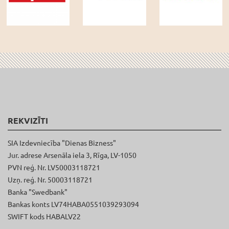
REKVIZĪTI
SIA Izdevniecība "Dienas Bizness"
Jur. adrese Arsenāla iela 3, Rīga, LV-1050
PVN reģ. Nr. LV50003118721
Uzņ. reģ. Nr. 50003118721
Banka "Swedbank"
Bankas konts LV74HABA0551039293094
SWIFT kods HABALV22