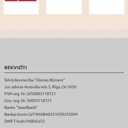
REKVIZĪTI
SIA Izdevniecība "Dienas Bizness"
Jur. adrese Arsenāla iela 3, Rīga, LV-1050
PVN reģ. Nr. LV50003118721
Uzņ. reģ. Nr. 50003118721
Banka "Swedbank"
Bankas konts LV74HABA0551039293094
SWIFT kods HABALV22