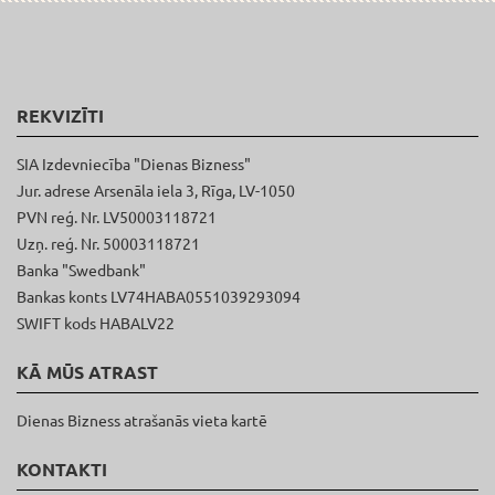
REKVIZĪTI
SIA Izdevniecība "Dienas Bizness"
Jur. adrese Arsenāla iela 3, Rīga, LV-1050
PVN reģ. Nr. LV50003118721
Uzņ. reģ. Nr. 50003118721
Banka "Swedbank"
Bankas konts LV74HABA0551039293094
SWIFT kods HABALV22
KĀ MŪS ATRAST
Dienas Bizness atrašanās vieta kartē
KONTAKTI