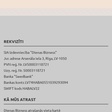
REKVIZĪTI
SIA Izdevniecība "Dienas Bizness"
Jur. adrese Arsenāla iela 3, Rīga, LV-1050
PVN reģ. Nr. LV50003118721
Uzņ. reģ. Nr. 50003118721
Banka "Swedbank"
Bankas konts LV74HABA0551039293094
SWIFT kods HABALV22
KĀ MŪS ATRAST
Dienas Bizness atrašanās vieta kartē