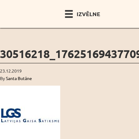
IZVĒLNE
30516218_1762516943770
23.12.2019
By
Santa Butāne